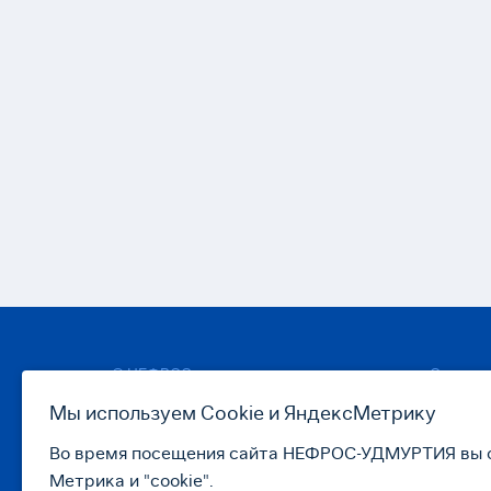
© НЕФРОС
О центр
Мы используем Сookie и ЯндексМетрику
Адреса 
г. Тамбов, ул. Коммунальная,
д. 18, помещение 30 (5 этаж)
Команд
Во время посещения сайта НЕФРОС-УДМУРТИЯ вы со
info@nephros-tambov.ru
Партне
Метрика и "cookie".