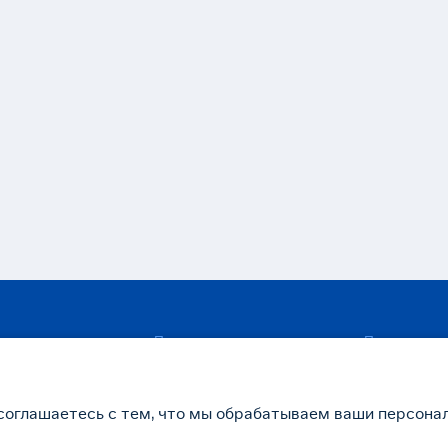
е
Пациентам
Пресс-цент
центров
Гостевой диализ
Новости
а
Отзывы
СМИ о нас
глашаетесь с тем, что мы обрабатываем ваши персонал
ры
Задать вопрос
Поздравлен