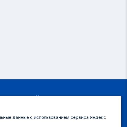
р
Мы в соц. медиа
– Вконтакте
– Одноклассники
ьные данные с использованием сервиса Яндекс
ия