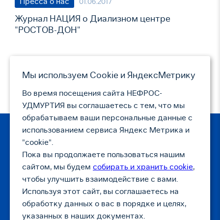
Пресса о нас
01.06.2017
Журнал НАЦИЯ о Диализном центре
"РОСТОВ-ДОН"
Мы используем Сookie и ЯндексМетрику
Страницы
1
2
3
следующая ›
Во время посещения сайта НЕФРОС-
УДМУРТИЯ вы соглашаетесь с тем, что мы
обрабатываем ваши персональные данные с
использованием сервиса Яндекс Метрика и
"cookie".
© НЕФРОС
Пока вы продолжаете пользоваться нашим
г. Тамбов, ул. Коммунальная,
сайтом, мы будем
собирать и хранить cookie
,
д. 18, помещение 30 (5 этаж)
чтобы улучшить взаимодействие с вами.
info@nephros-tambov.ru
Используя этот сайт, вы соглашаетесь на
8 (4752) 49-38-46
обработку данных о вас в порядке и целях,
указанных в наших документах.
Политика обработки персональных данных
Согласие на