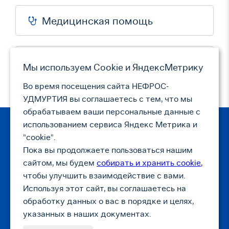
Медицинская помощь
Режим работы
Мы используем Сookie и ЯндексМетрику
Во время посещения сайта НЕФРОС-
УДМУРТИЯ вы соглашаетесь с тем, что мы
обрабатываем ваши персональные данные с
использованием сервиса Яндекс Метрика и
"cookie".
© НЕФРОС
Пока вы продолжаете пользоваться нашим
г. Тамбов, ул. Коммунальная,
сайтом, мы будем
собирать и хранить cookie
,
д. 18, помещение 30 (5 этаж)
чтобы улучшить взаимодействие с вами.
info@nephros-tambov.ru
Используя этот сайт, вы соглашаетесь на
8 (4752) 49-38-46
обработку данных о вас в порядке и целях,
указанных в наших документах.
Политика обработки персональных данных
Согласие на