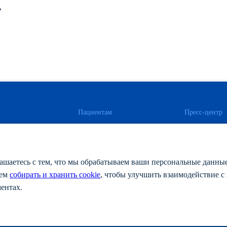
ь
Пациентам
Пресс-центр
ентров
Гостевой диализ
Новости
Отзывы
СМИ о нас
ы
Задать вопрос
Поздравлени
тесь с тем, что мы обрабатываем ваши персональные данные с
и
Мед. помощь
Интервью
дем
собирать и хранить cookie
, чтобы улучшить взаимодействие с 
и
ментах.
тку персональных данных