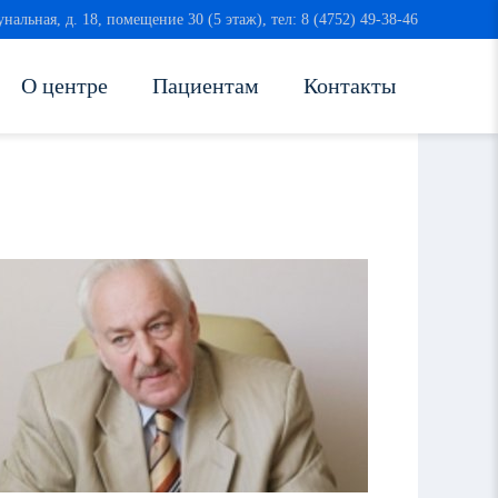
унальная, д. 18, помещение 30 (5 этаж), тел: 8 (4752) 49-38-46
О центре
Пациентам
Контакты