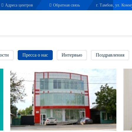
Адреса центров
Обратная связь
г. Тамбов, ул. Комм
ости
Пресса о нас
Интервью
Поздравления