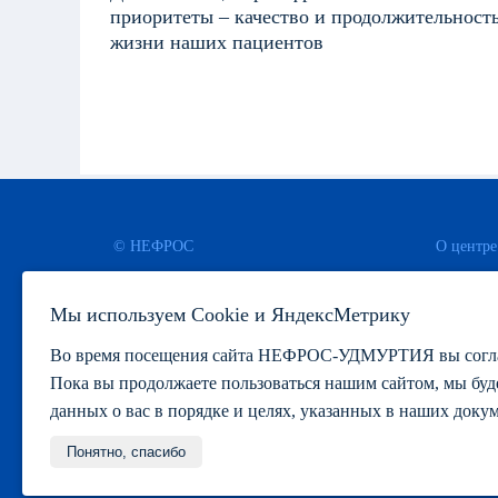
приоритеты – качество и продолжительност
жизни наших пациентов
© НЕФРОС
О центре
Адреса ц
г. Тамбов, ул. Коммунальная,
Мы используем Сookie и ЯндексМетрику
д. 18, помещение 30 (5 этаж)
Команда
info@nephros-tambov.ru
Партнер
Во время посещения сайта НЕФРОС-УДМУРТИЯ вы соглашае
8 (4752) 49-38-46
Ваканси
Пока вы продолжаете пользоваться нашим сайтом, мы бу
Лицензи
данных о вас в порядке и целях, указанных в наших доку
ЭлияМед
Понятно, спасибо
Политика обработки персональных данных
Согласие на обрабо