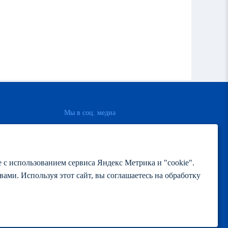
Мы в соц. медиа
– Вконтакте
– Одноклассники
я
 использованием сервиса Яндекс Метрика и "cookie".
вами. Используя этот сайт, вы соглашаетесь на обработку
Developed in
Voodoo