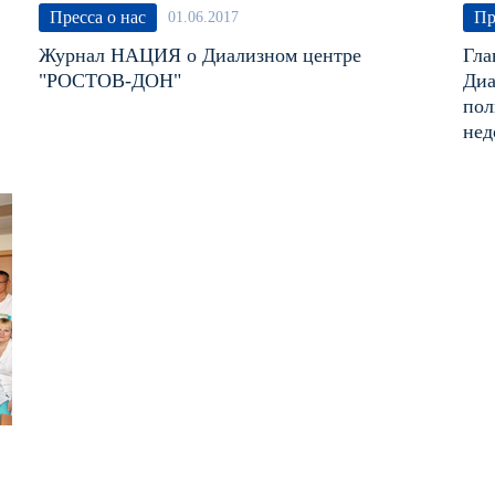
Пресса о нас
Пр
01.06.2017
Журнал НАЦИЯ о Диализном центре
Гла
"РОСТОВ-ДОН"
Диа
пол
нед