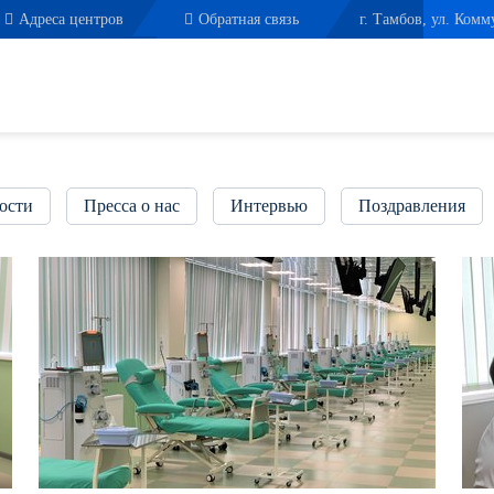
Адреса центров
Обратная связь
г. Тамбов, ул. Комм
ости
Пресса о нас
Интервью
Поздравления