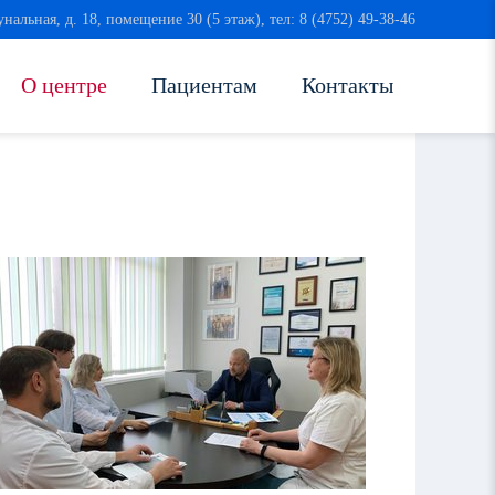
унальная, д. 18, помещение 30 (5 этаж), тел: 8 (4752) 49-38-46
О центре
Пациентам
Контакты